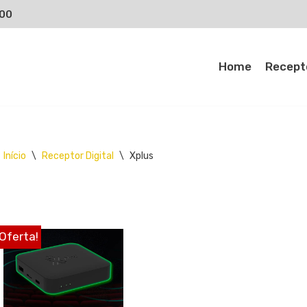
000
Home
Recepto
Início
\
Receptor Digital
\
Xplus
Oferta!